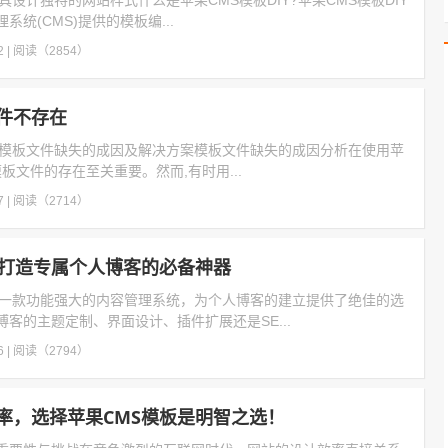
具设计独特的网站样式什么是苹果CMS模板DIY?苹果CMS模板DIY
统(CMS)提供的模板编...
2
|
阅读（2854）
文件不存在
中模板文件缺失的成因及解决方案模板文件缺失的成因分析在使用苹
模板文件的存在至关重要。然而,有时用...
7
|
阅读（2714）
：打造专属个人博客的必备神器
是一款功能强大的内容管理系统，为个人博客的建立提供了绝佳的选
客的主题定制、界面设计、插件扩展还是SE...
6
|
阅读（2794）
率，选择苹果CMS模板是明智之选！