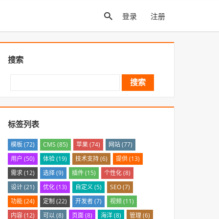
登录
注册
搜索
Search
标签列表
模板
(72)
CMS
(85)
苹果
(74)
网站
(77)
用户
(50)
体验
(19)
技术支持
(6)
提供
(13)
需求
(12)
选择
(9)
插件
(15)
个性化
(8)
设计
(21)
优化
(13)
自定义
(5)
SEO
(7)
功能
(24)
定制
(22)
开发者
(7)
视频
(11)
内容
(12)
可以
(8)
页面
(8)
海洋
(8)
管理
(6)