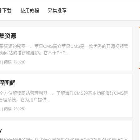
件下载
使用教程
采集推荐
采集资源
采集资源的秘密一、苹果CMS简介苹果CMS是一款优秀的开源视频管
频网站的搭建和维护。它基于PHP...
3
|
阅读（2828）
程图解
：全方位解读网站管理利器一、了解海洋CMS的基本功能海洋CMS是
理系统，它为用户提供...
1
|
阅读（3025）
y