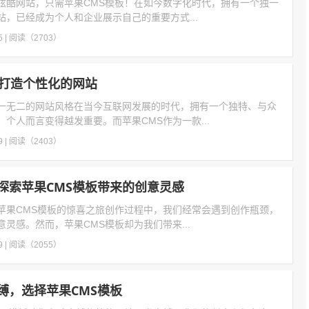
炫酷网站，只需苹果CMS模板！在如今数字化时代，拥有一个独一
，已经成为个人和企业展示自己的重要方式...
5
|
阅读（2703）
，打造个性化的网站
一无二的网站风格在当今互联网发展的时代，拥有一个独特、与众
个人而言变得越发重要。而苹果CMS作为一款...
9
|
阅读（2403）
探索苹果CMS模板带来的创意灵感
苹果CMS模板的惊喜之旅创作过程中，我们经常会遇到创作瓶颈，
灵感。然而，苹果CMS模板却为我们带来...
9
|
阅读（2055）
缚，选择苹果CMS模板