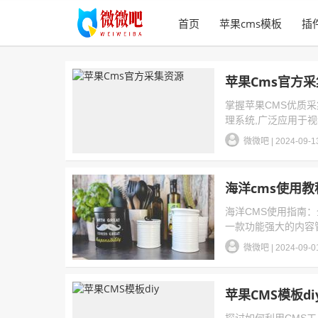
首页
苹果cms模板
插
苹果Cms官方
掌握苹果CMS优质
理系统,广泛应用于视
微微吧
|
2024-09-1
海洋cms使用教
海洋CMS使用指南
一款功能强大的内容管
微微吧
|
2024-09-0
苹果CMS模板di